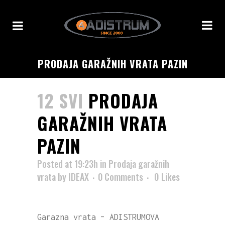
PRODAJA GARAŽNIH VRATA PAZIN
12 SVI
PRODAJA
GARAŽNIH VRATA
PAZIN
Posted at 19:23h
in
Prodaja garažnih
vrata
by
IDEAX
0 Comments
0
Likes
Garazna vrata – ADISTRUMOVA