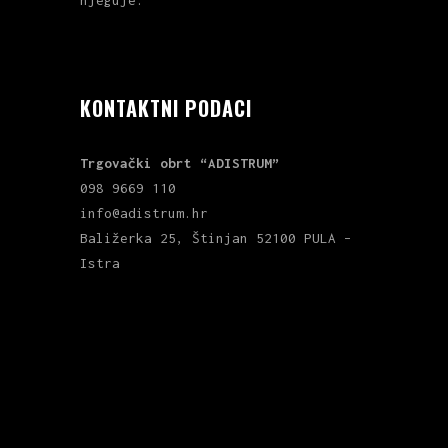
njeguje.
KONTAKTNI PODACI
Trgovački obrt “ADISTRUM”
098 9669 110
info@adistrum.hr
Baližerka 25, Štinjan 52100 PULA –
Istra